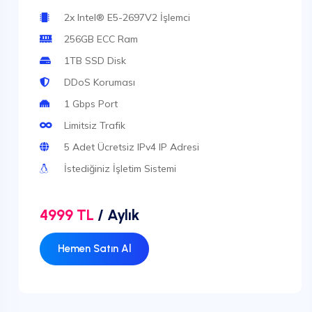
2x Intel® E5-2697V2 İşlemci
256GB ECC Ram
1TB SSD Disk
DDoS Koruması
1 Gbps Port
Limitsiz Trafik
5 Adet Ücretsiz IPv4 IP Adresi
İstediğiniz İşletim Sistemi
4999 TL
/ Aylık
Hemen Satın Al