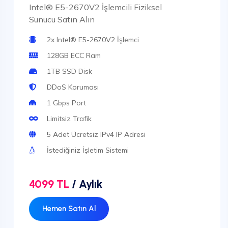
Intel® E5-2670V2 İşlemcili Fiziksel
Sunucu Satın Alın
2x Intel® E5-2670V2 İşlemci
128GB ECC Ram
1TB SSD Disk
DDoS Koruması
1 Gbps Port
Limitsiz Trafik
5 Adet Ücretsiz IPv4 IP Adresi
İstediğiniz İşletim Sistemi
4099 TL
/ Aylık
Hemen Satın Al