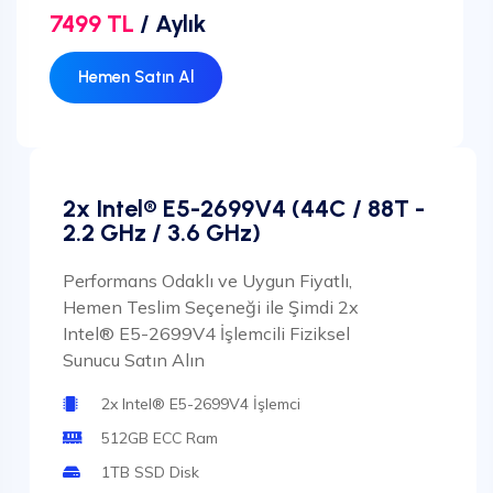
7499 TL
/ Aylık
Hemen Satın Al
2x Intel® E5-2699V4 (44C / 88T -
2.2 GHz / 3.6 GHz)
Performans Odaklı ve Uygun Fiyatlı,
Hemen Teslim Seçeneği ile Şimdi 2x
Intel® E5-2699V4 İşlemcili Fiziksel
Sunucu Satın Alın
2x Intel® E5-2699V4 İşlemci
512GB ECC Ram
1TB SSD Disk